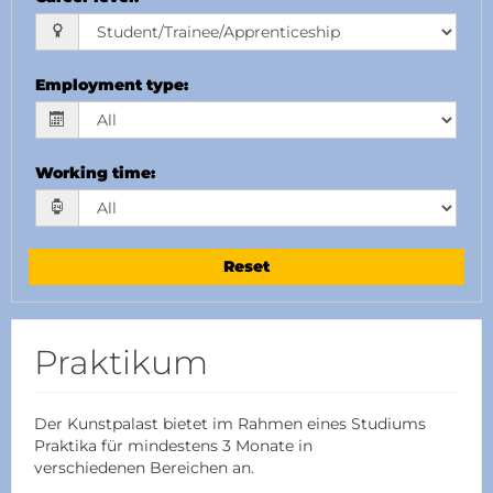
Employment type
:
Working time
:
Reset
Praktikum
Der Kunstpalast bietet im Rahmen eines Studiums
Praktika für mindestens 3 Monate in
verschiedenen Bereichen an.