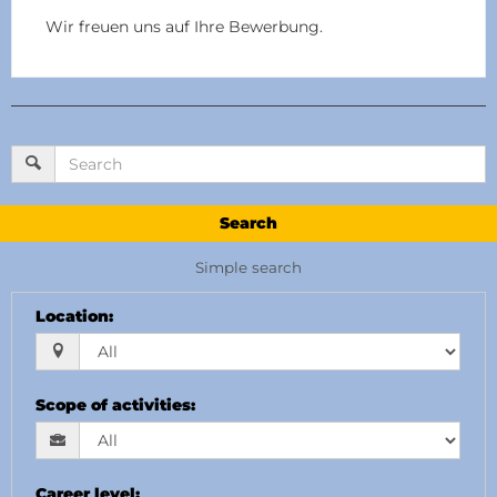
Wir freuen uns auf Ihre Bewerbung.
Search
Simple search
Location
:
Scope of activities
:
Career level
: